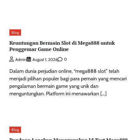
Blog
Keuntungan Bermain Slot di Mega888 untuk
Penggemar Game Online
0
Admin
August 1, 2026
Dalam dunia perjudian online, “mega888 slot” telah
menjadi pilihan populer bagi para pemain yang mencari
pengalaman bermain game yang unik dan
menguntungkan. Platform ini menawarkan […]
Blog
Panduan Lengkap Menggunakan Id Test Mega888