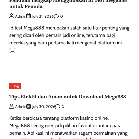
untuk Pemula
0
Admin
July 31, 2026
Id test Mega888 merupakan salah satu fitur penting yang
sering dicari oleh pemain judi online, terutama bagi
mereka yang baru pertama kali mengenal platform ini.
[…]
Blog
Tips Efektif dan Aman untuk Download Mega888
0
Admin
July 30, 2026
Ketika berbicara tentang platform kasino online,
Mega888 sering menjadi pilihan favorit di antara para
pemain. Aplikasi ini menawarkan ragam permainan yang