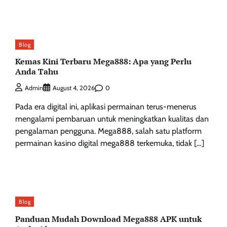
Blog
Kemas Kini Terbaru Mega888: Apa yang Perlu
Anda Tahu
0
Admin
August 4, 2026
Pada era digital ini, aplikasi permainan terus-menerus
mengalami pembaruan untuk meningkatkan kualitas dan
pengalaman pengguna. Mega888, salah satu platform
permainan kasino digital mega888 terkemuka, tidak […]
Blog
Panduan Mudah Download Mega888 APK untuk