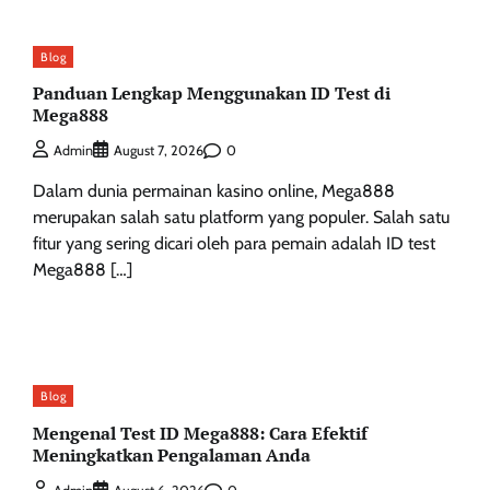
Blog
Panduan Lengkap Menggunakan ID Test di
Mega888
0
Admin
August 7, 2026
Dalam dunia permainan kasino online, Mega888
merupakan salah satu platform yang populer. Salah satu
fitur yang sering dicari oleh para pemain adalah ID test
Mega888 […]
Blog
Mengenal Test ID Mega888: Cara Efektif
Meningkatkan Pengalaman Anda