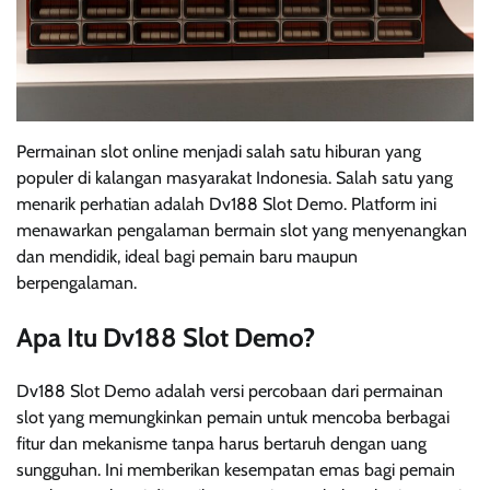
Permainan slot online menjadi salah satu hiburan yang
populer di kalangan masyarakat Indonesia. Salah satu yang
menarik perhatian adalah Dv188 Slot Demo. Platform ini
menawarkan pengalaman bermain slot yang menyenangkan
dan mendidik, ideal bagi pemain baru maupun
berpengalaman.
Apa Itu Dv188 Slot Demo?
Dv188 Slot Demo adalah versi percobaan dari permainan
slot yang memungkinkan pemain untuk mencoba berbagai
fitur dan mekanisme tanpa harus bertaruh dengan uang
sungguhan. Ini memberikan kesempatan emas bagi pemain