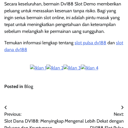
Secara keseluruhan, bermain Dv188 Slot Demo memberikan
peluang untuk merasakan keseruan tanpa risiko. Bagi yang
ingin serius bermain slot online, ini adalah pintu masuk yang
tepat untuk meningkatkan pengetahuan dan keterampilan
sebelum melangkah ke permainan uang sungguhan.
Temukan informasi lengkap tentang
slot pulsa dv188
dan
slot
dana dv188
Posted in
Blog
Post
Previous:
Next:
navigation
Slot Dana DV188: Menyingkap
Mengenal Lebih Dekat dengan
Peluang dan Keuntungan
DV188 Slot Pulsa