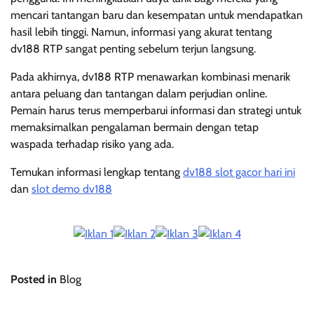
mencari tantangan baru dan kesempatan untuk mendapatkan
hasil lebih tinggi. Namun, informasi yang akurat tentang
dv188 RTP sangat penting sebelum terjun langsung.
Pada akhirnya, dv188 RTP menawarkan kombinasi menarik
antara peluang dan tantangan dalam perjudian online.
Pemain harus terus memperbarui informasi dan strategi untuk
memaksimalkan pengalaman bermain dengan tetap
waspada terhadap risiko yang ada.
Temukan informasi lengkap tentang
dv188 slot gacor hari ini
dan
slot demo dv188
Posted in
Blog