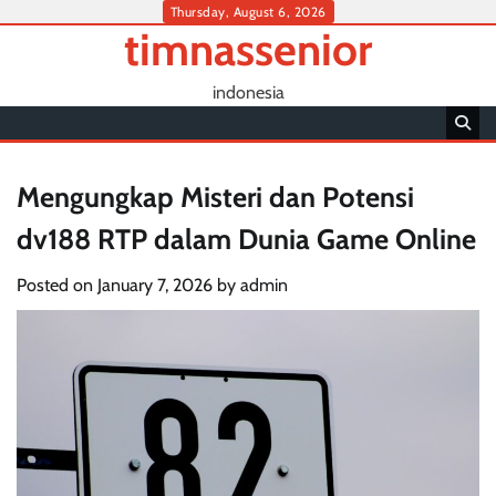
Skip
Thursday, August 6, 2026
timnassenior
to
content
indonesia
Mengungkap Misteri dan Potensi
dv188 RTP dalam Dunia Game Online
Posted on
January 7, 2026
by
admin