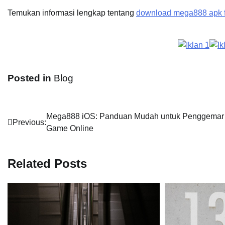
Temukan informasi lengkap tentang
download mega888 apk f
Posted in
Blog
Post
Mega888 iOS: Panduan Mudah untuk Penggemar
Previous:
Game Online
navigation
Related Posts