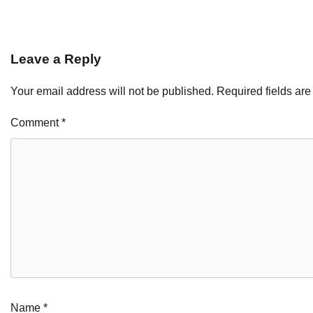
Leave a Reply
Your email address will not be published.
Required fields ar
Comment
*
Name
*