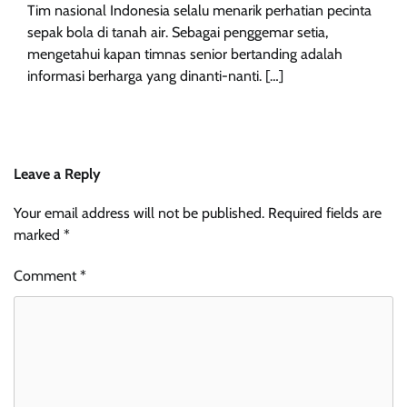
Tim nasional Indonesia selalu menarik perhatian pecinta
sepak bola di tanah air. Sebagai penggemar setia,
mengetahui kapan timnas senior bertanding adalah
informasi berharga yang dinanti-nanti. […]
Leave a Reply
Your email address will not be published.
Required fields are
marked
*
Comment
*