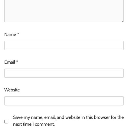
Name
*
Email
*
Website
Save my name, email, and website in this browser for the
next time I comment.