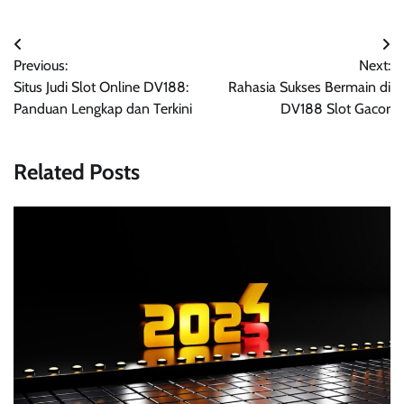
Post
Previous:
Next:
navigation
Situs Judi Slot Online DV188:
Rahasia Sukses Bermain di
Panduan Lengkap dan Terkini
DV188 Slot Gacor
Related Posts