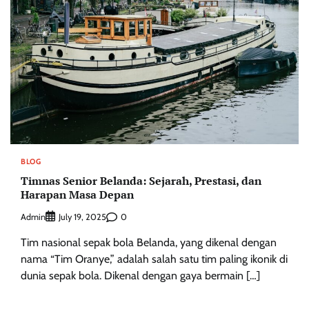
BLOG
Timnas Senior Belanda: Sejarah, Prestasi, dan
Harapan Masa Depan
Admin
0
July 19, 2025
Tim nasional sepak bola Belanda, yang dikenal dengan
nama “Tim Oranye,” adalah salah satu tim paling ikonik di
dunia sepak bola. Dikenal dengan gaya bermain […]