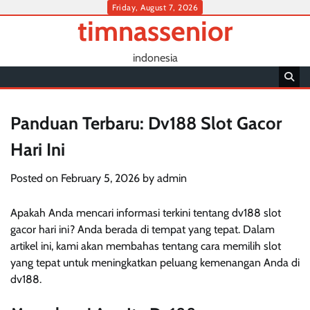
Skip
Friday, August 7, 2026
timnassenior
to
content
indonesia
Panduan Terbaru: Dv188 Slot Gacor
Hari Ini
Posted on
February 5, 2026
by
admin
Apakah Anda mencari informasi terkini tentang dv188 slot
gacor hari ini? Anda berada di tempat yang tepat. Dalam
artikel ini, kami akan membahas tentang cara memilih slot
yang tepat untuk meningkatkan peluang kemenangan Anda di
dv188.