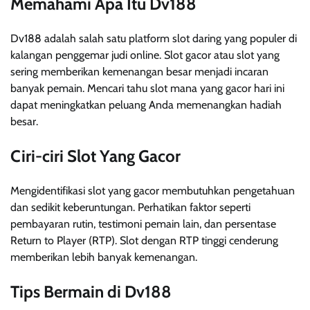
Memahami Apa Itu Dv188
Dv188 adalah salah satu platform slot daring yang populer di
kalangan penggemar judi online. Slot gacor atau slot yang
sering memberikan kemenangan besar menjadi incaran
banyak pemain. Mencari tahu slot mana yang gacor hari ini
dapat meningkatkan peluang Anda memenangkan hadiah
besar.
Ciri-ciri Slot Yang Gacor
Mengidentifikasi slot yang gacor membutuhkan pengetahuan
dan sedikit keberuntungan. Perhatikan faktor seperti
pembayaran rutin, testimoni pemain lain, dan persentase
Return to Player (RTP). Slot dengan RTP tinggi cenderung
memberikan lebih banyak kemenangan.
Tips Bermain di Dv188