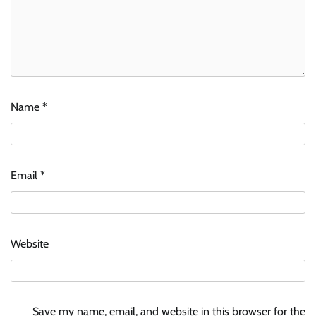
Name
*
Email
*
Website
Save my name, email, and website in this browser for the