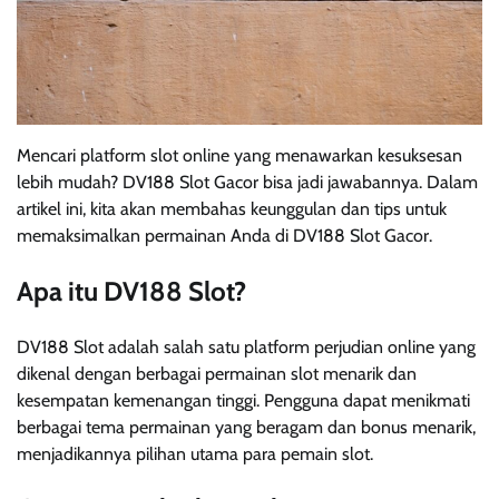
Mencari platform slot online yang menawarkan kesuksesan
lebih mudah? DV188 Slot Gacor bisa jadi jawabannya. Dalam
artikel ini, kita akan membahas keunggulan dan tips untuk
memaksimalkan permainan Anda di DV188 Slot Gacor.
Apa itu DV188 Slot?
DV188 Slot adalah salah satu platform perjudian online yang
dikenal dengan berbagai permainan slot menarik dan
kesempatan kemenangan tinggi. Pengguna dapat menikmati
berbagai tema permainan yang beragam dan bonus menarik,
menjadikannya pilihan utama para pemain slot.