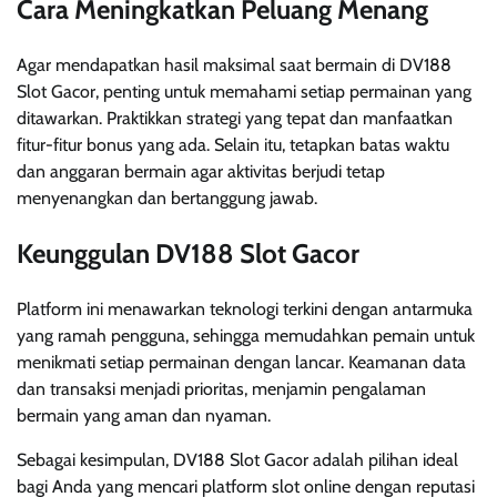
Cara Meningkatkan Peluang Menang
Agar mendapatkan hasil maksimal saat bermain di DV188
Slot Gacor, penting untuk memahami setiap permainan yang
ditawarkan. Praktikkan strategi yang tepat dan manfaatkan
fitur-fitur bonus yang ada. Selain itu, tetapkan batas waktu
dan anggaran bermain agar aktivitas berjudi tetap
menyenangkan dan bertanggung jawab.
Keunggulan DV188 Slot Gacor
Platform ini menawarkan teknologi terkini dengan antarmuka
yang ramah pengguna, sehingga memudahkan pemain untuk
menikmati setiap permainan dengan lancar. Keamanan data
dan transaksi menjadi prioritas, menjamin pengalaman
bermain yang aman dan nyaman.
Sebagai kesimpulan, DV188 Slot Gacor adalah pilihan ideal
bagi Anda yang mencari platform slot online dengan reputasi