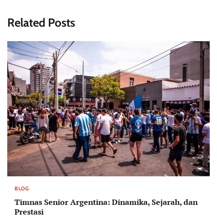
Related Posts
BLOG
Timnas Senior Argentina: Dinamika, Sejarah, dan
Prestasi