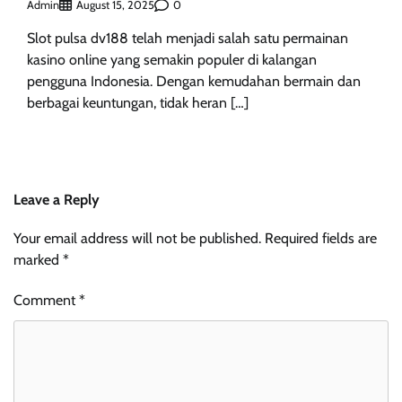
Admin
0
August 15, 2025
Slot pulsa dv188 telah menjadi salah satu permainan
kasino online yang semakin populer di kalangan
pengguna Indonesia. Dengan kemudahan bermain dan
berbagai keuntungan, tidak heran […]
Leave a Reply
Your email address will not be published.
Required fields are
marked
*
Comment
*