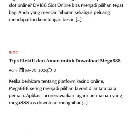
slot online? DV188 Slot Online bisa menjadi pilihan tepat
bagi Anda yang mencari hiburan sekaligus peluang
mendapatkan keuntungan besar. […]
BLOG
Tips Efektif dan Aman untuk Download Mega888
Admin
0
July 30, 2026
Ketika berbicara tentang platform kasino online,
Mega888 sering menjadi pilihan favorit di antara para
pemain. Aplikasi ini menawarkan ragam permainan yang
mega888 ios download menghibur […]