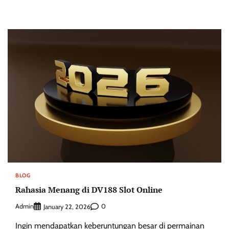
BLOG
Rahasia Menang di DV188 Slot Online
Admin
0
January 22, 2026
Ingin mendapatkan keberuntungan besar di permainan