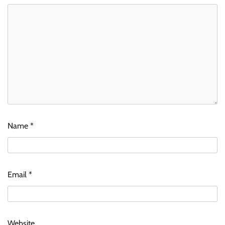
Name
*
Email
*
Website