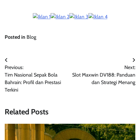
Posted in
Blog
Post
Previous:
Next:
navigation
Tim Nasional Sepak Bola
Slot Maxwin DV188: Panduan
Bahrain: Profil dan Prestasi
dan Strategi Menang
Terkini
Related Posts