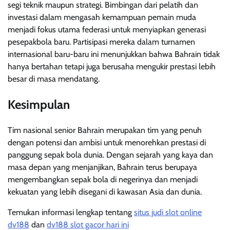
segi teknik maupun strategi. Bimbingan dari pelatih dan
investasi dalam mengasah kemampuan pemain muda
menjadi fokus utama federasi untuk menyiapkan generasi
pesepakbola baru. Partisipasi mereka dalam turnamen
internasional baru-baru ini menunjukkan bahwa Bahrain tidak
hanya bertahan tetapi juga berusaha mengukir prestasi lebih
besar di masa mendatang.
Kesimpulan
Tim nasional senior Bahrain merupakan tim yang penuh
dengan potensi dan ambisi untuk menorehkan prestasi di
panggung sepak bola dunia. Dengan sejarah yang kaya dan
masa depan yang menjanjikan, Bahrain terus berupaya
mengembangkan sepak bola di negerinya dan menjadi
kekuatan yang lebih disegani di kawasan Asia dan dunia.
Temukan informasi lengkap tentang
situs judi slot online
dv188
dan
dv188 slot gacor hari ini