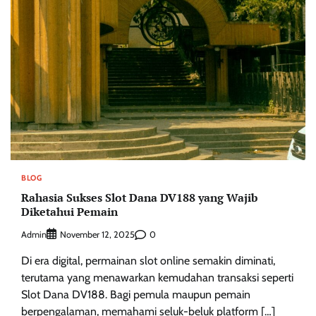
BLOG
Rahasia Sukses Slot Dana DV188 yang Wajib
Diketahui Pemain
Admin
0
November 12, 2025
Di era digital, permainan slot online semakin diminati,
terutama yang menawarkan kemudahan transaksi seperti
Slot Dana DV188. Bagi pemula maupun pemain
berpengalaman, memahami seluk-beluk platform […]