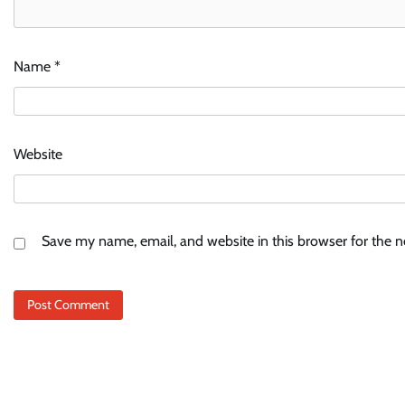
Name
*
Website
Save my name, email, and website in this browser for the 