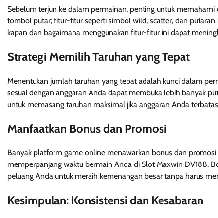
Sebelum terjun ke dalam permainan, penting untuk memahami car
tombol putar; fitur-fitur seperti simbol wild, scatter, dan pu
kapan dan bagaimana menggunakan fitur-fitur ini dapat mening
Strategi Memilih Taruhan yang Tepat
Menentukan jumlah taruhan yang tepat adalah kunci dalam per
sesuai dengan anggaran Anda dapat membuka lebih banyak pu
untuk memasang taruhan maksimal jika anggaran Anda terbatas; 
Manfaatkan Bonus dan Promosi
Banyak platform game online menawarkan bonus dan promosi m
memperpanjang waktu bermain Anda di Slot Maxwin DV188. Bo
peluang Anda untuk meraih kemenangan besar tanpa harus men
Kesimpulan: Konsistensi dan Kesabaran