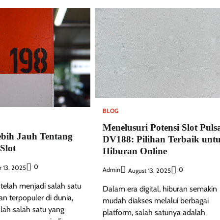
BLOG
Menelusuri Potensi Slot Puls
bih Jauh Tentang
DV188: Pilihan Terbaik unt
Slot
Hiburan Online
0
 13, 2025
Admin
0
August 13, 2025
telah menjadi salah satu
Dalam era digital, hiburan semakin
ian terpopuler di dunia,
mudah diakses melalui berbagai
ah salah satu yang
platform, salah satunya adalah