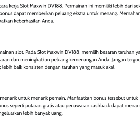
a kerja Slot Maxwin DV188. Permainan ini memiliki lebih dari se
taran bonus dapat memberikan peluang ekstra untuk menang. Memaha
katkan keberhasilan Anda.
mainan slot. Pada Slot Maxwin DV188, memilih besaran taruhan y
taran dan meningkatkan peluang kemenangan Anda. Jangan tergo
lebih baik konsisten dengan taruhan yang masuk akal.
enarik untuk menarik pemain. Manfaatkan bonus tersebut untuk
nus seperti putaran gratis atau penawaran cashback dapat men
geluarkan lebih banyak uang.