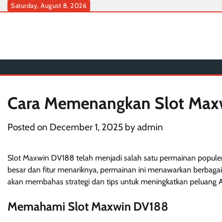
Skip
Saturday, August 8, 2026
to
content
Cara Memenangkan Slot Maxwi
Posted on
December 1, 2025
by
admin
Slot Maxwin DV188 telah menjadi salah satu permainan populer 
besar dan fitur menariknya, permainan ini menawarkan berbagai 
akan membahas strategi dan tips untuk meningkatkan peluang
Memahami Slot Maxwin DV188