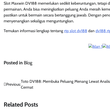
Slot Maxwin DV188 memerlukan sedikit keberuntungan, tetapi
permainan, Anda bisa meningkatkan peluang Anda meraih kemena
pastikan untuk bermain secara bertanggung jawab. Dengan pe
menyenangkan sekaligus menguntungkan.
Temukan informasi lengkap tentang
rtp slot dv188
dan
dv188 rt
Posted in
Blog
Post
Toto DV188: Membuka Peluang Menang Lewat Analis
Previous:
Cermat
navigation
Related Posts