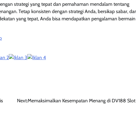
 dengan strategi yang tepat dan pemahaman mendalam tentang
ngan. Tetap konsisten dengan strategi Anda, bersikap sabar, da
ndekatan yang tepat, Anda bisa mendapatkan pengalaman bermain
p
is
Next:
Memaksimalkan Kesempatan Menang di DV188 Slot