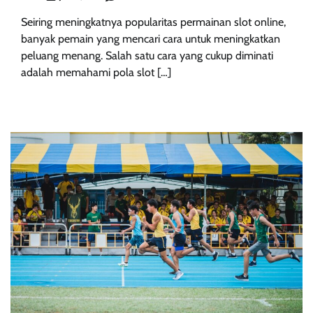
Seiring meningkatnya popularitas permainan slot online,
banyak pemain yang mencari cara untuk meningkatkan
peluang menang. Salah satu cara yang cukup diminati
adalah memahami pola slot […]