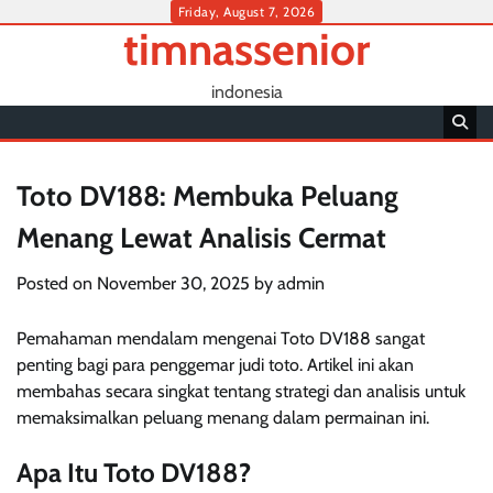
Skip
Friday, August 7, 2026
timnassenior
to
content
indonesia
Toto DV188: Membuka Peluang
Menang Lewat Analisis Cermat
Posted on
November 30, 2025
by
admin
Pemahaman mendalam mengenai Toto DV188 sangat
penting bagi para penggemar judi toto. Artikel ini akan
membahas secara singkat tentang strategi dan analisis untuk
memaksimalkan peluang menang dalam permainan ini.
Apa Itu Toto DV188?