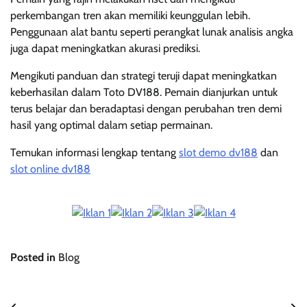
perkembangan tren akan memiliki keunggulan lebih.
Penggunaan alat bantu seperti perangkat lunak analisis angka
juga dapat meningkatkan akurasi prediksi.
Mengikuti panduan dan strategi teruji dapat meningkatkan
keberhasilan dalam Toto DV188. Pemain dianjurkan untuk
terus belajar dan beradaptasi dengan perubahan tren demi
hasil yang optimal dalam setiap permainan.
Temukan informasi lengkap tentang
slot demo dv188
dan
slot online dv188
Posted in
Blog